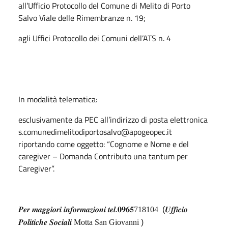
all’Ufficio Protocollo del Comune di Melito di Porto
Salvo Viale delle Rimembranze n. 19;
agli Uffici Protocollo dei Comuni dell’ATS n. 4
In modalità telematica:
esclusivamente da PEC all’indirizzo di posta elettronica
s.comunedimelitodiportosalvo@apogeopec.it
riportando come oggetto: “Cognome e Nome e del
caregiver – Domanda Contributo una tantum per
Caregiver”.
𝑷𝒆𝒓
𝒎𝒂𝒈𝒈𝒊𝒐𝒓𝒊
𝒊𝒏𝒇𝒐𝒓𝒎𝒂𝒛𝒊𝒐𝒏𝒊
𝒕𝒆𝒍
.
𝟎𝟗𝟔𝟓718104
(
𝑼𝒇𝒇𝒊𝒄𝒊𝒐
𝑷𝒐𝒍𝒊𝒕𝒊𝒄𝒉𝒆
𝑺𝒐𝒄𝒊𝒂𝒍𝒊 Motta San Giovanni
)