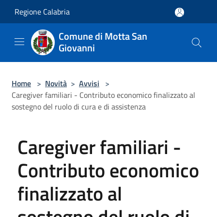
Salta al contenuto principale
Regione Calabria
Comune di Motta San
Giovanni
Home
>
Novità
>
Avvisi
>
Caregiver familiari - Contributo economico finalizzato al
sostegno del ruolo di cura e di assistenza
Caregiver familiari -
Contributo economico
finalizzato al
sostegno del ruolo di