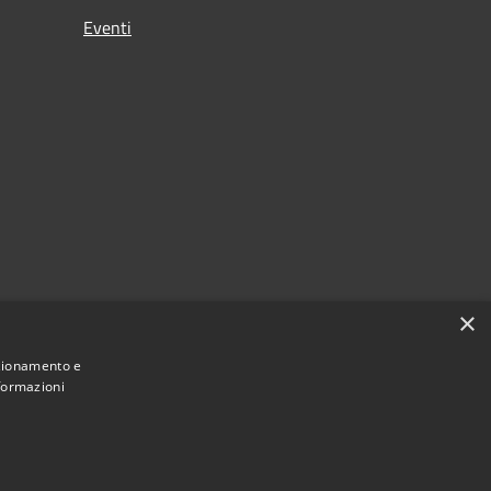
Eventi
×
nzionamento e
nformazioni
Municipium
Accesso
i Motta San Giovanni • Powered by
•