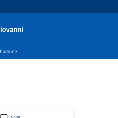
iovanni
il Comune
AVVISI