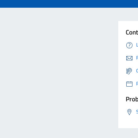
Cont
Prob