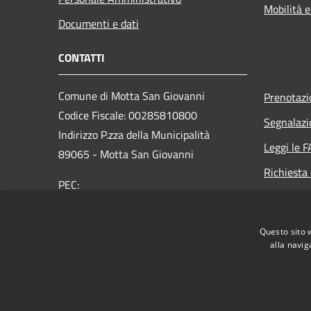
Mobilità e
Documenti e dati
CONTATTI
Comune di Motta San Giovanni
Prenotaz
Codice Fiscale: 00285810800
Segnalazi
Indirizzo P.zza della Municipalità
Leggi le 
89065 - Motta San Giovanni
Richiesta 
PEC:
protocollo@pec.comunemottasg.it
Telefono : 0965-718101
Questo sito 
alla navig
RSS
Accessibilità
Privacy
Cookie
Mappa de