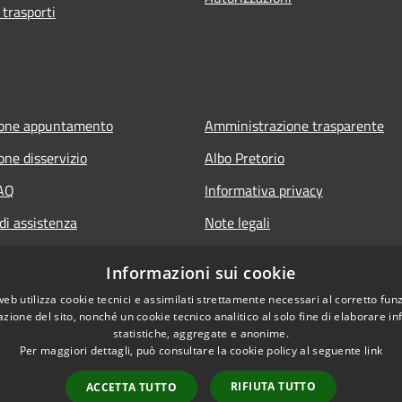
 trasporti
ione appuntamento
Amministrazione trasparente
one disservizio
Albo Pretorio
FAQ
Informativa privacy
di assistenza
Note legali
Dichiarazione di accessibilità
Informazioni sui cookie
web utilizza cookie tecnici e assimilati strettamente necessari al corretto fu
azione del sito, nonché un cookie tecnico analitico al solo fine di elaborare i
statistiche, aggregate e anonime.
Per maggiori dettagli, può consultare la cookie policy al seguente
link
RIFIUTA TUTTO
ACCETTA TUTTO
l sito
Copyright © 2026 • Comune d