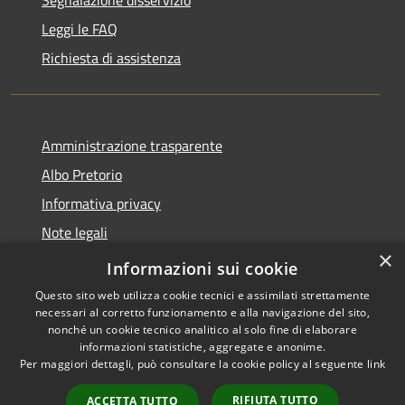
Segnalazione disservizio
Leggi le FAQ
Richiesta di assistenza
Amministrazione trasparente
Albo Pretorio
Informativa privacy
Note legali
×
Dichiarazione di accessibilità
Informazioni sui cookie
Questo sito web utilizza cookie tecnici e assimilati strettamente
necessari al corretto funzionamento e alla navigazione del sito,
nonché un cookie tecnico analitico al solo fine di elaborare
informazioni statistiche, aggregate e anonime.
RSS
Copyright © 2026 • Comune di
Per maggiori dettagli, può consultare la cookie policy al seguente
link
Accessibilità
Motta San Giovanni • Powered
Privacy
Municipium
Accesso
by
•
RIFIUTA TUTTO
ACCETTA TUTTO