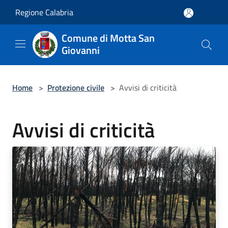
Salta al contenuto principale
Regione Calabria
Comune di Motta San
Giovanni
Home
>
Protezione civile
>
Avvisi di criticità
Avvisi di criticità