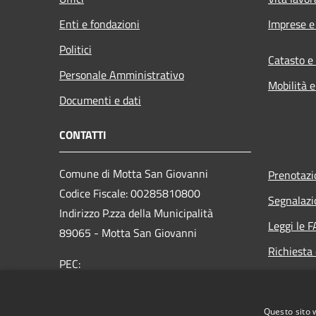
Enti e fondazioni
Imprese 
Politici
Catasto e
Personale Amministrativo
Mobilità e
Documenti e dati
CONTATTI
Comune di Motta San Giovanni
Prenotaz
Codice Fiscale: 00285810800
Segnalazi
Indirizzo P.zza della Municipalità
Leggi le 
89065 - Motta San Giovanni
Richiesta 
PEC:
protocollo@pec.comunemottasg.it
Telefono : 0965-718101
Questo sito 