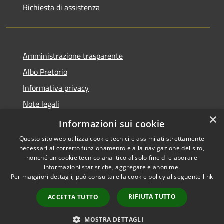
Richiesta di assistenza
Amministrazione trasparente
Albo Pretorio
Informativa privacy
Note legali
×
Dichiarazione di accessibilità
Informazioni sui cookie
Questo sito web utilizza cookie tecnici e assimilati strettamente
necessari al corretto funzionamento e alla navigazione del sito,
nonché un cookie tecnico analitico al solo fine di elaborare
informazioni statistiche, aggregate e anonime.
RSS
Copyright © 2026 • Comune di
Per maggiori dettagli, può consultare la cookie policy al seguente
link
Accessibilità
Motta San Giovanni • Powered
Privacy
Municipium
Accesso
by
•
RIFIUTA TUTTO
ACCETTA TUTTO
Cookie
redazione
Mappa del sito
MOSTRA DETTAGLI