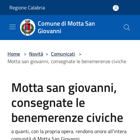
Salta al contenuto principale
Regione Calabria
Comune di Motta San
Giovanni
Home
>
Novità
>
Comunicati
>
Motta san giovanni, consegnate le benemerenze civiche
Motta san giovanni,
consegnate le
benemerenze civiche
a quanti, con la propria opera, rendono onore all’intera
comunità di Motta San Giovanni