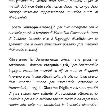
abnegazione nel settore della sanità pubblica e per le
mirabili doti incentrate sulla ricerca clinica nel campo della
chirurgia vascolare rappresentando un saldo punto di
riferimento”
;
il poeta
Giuseppe Ambrogio
per aver omaggiato con le
sue belle poesie il territorio di Motta San Giovanni e la terra
di Calabria, tenendo vivo il linguaggio dialettale con la
speranza che le nuove generazioni possano fare memoria
delle radici culturali;
Ritireranno la Benemerenza civica nelle prossime
settimane il dottore
Pasquale Sgrò,
“
per l’instancabile
impegno lavorativo e sociale a difesa e tutela di quanti
lavorano e per la sua attività culturale, alla continua ricerca
delle emozioni umane per raccontarle, custodirle e
tramandarle
, il regista
Giacomo Triglia
per la sua capacità
di fare cultura non soltanto di raccontarla attraverso la
pellicola e per il suo evidente talento creativo ed espressivo
condensato nelle sue produzioni in immagini dinamiche,