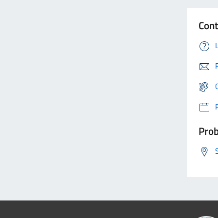
Cont
Prob