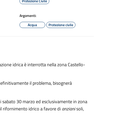
Protezione Civile
Argomenti:
Acqua
Protezione civile
azione idrica è interrotta nella zona Castello-
 definitivamente il problema, bisognerà
ta di sabato 30 marzo ed esclusivamente in zona
il rifornimento idrico a favore di
anziani
soli,