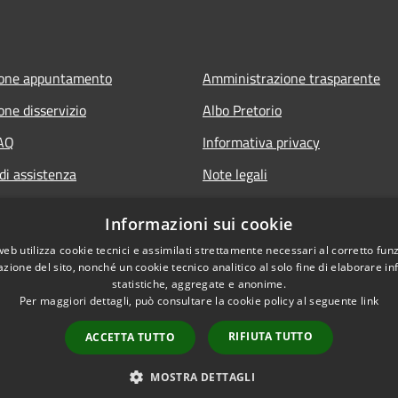
ione appuntamento
Amministrazione trasparente
one disservizio
Albo Pretorio
FAQ
Informativa privacy
di assistenza
Note legali
Dichiarazione di accessibilità
Informazioni sui cookie
web utilizza cookie tecnici e assimilati strettamente necessari al corretto fu
azione del sito, nonché un cookie tecnico analitico al solo fine di elaborare i
statistiche, aggregate e anonime.
Per maggiori dettagli, può consultare la cookie policy al seguente
link
RIFIUTA TUTTO
ACCETTA TUTTO
l sito
Copyright © 2026 • Comune d
MOSTRA DETTAGLI