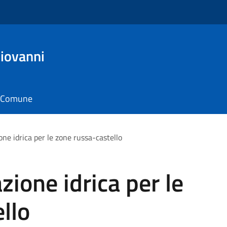
iovanni
il Comune
ione idrica per le zone russa-castello
azione idrica per le
llo