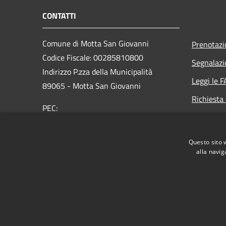
CONTATTI
Comune di Motta San Giovanni
Prenotaz
Codice Fiscale: 00285810800
Segnalazi
Indirizzo P.zza della Municipalità
Leggi le 
89065 - Motta San Giovanni
Richiesta 
PEC:
protocollo@pec.comunemottasg.it
Telefono : 0965-718101
Questo sito 
alla navig
RSS
Accessibilità
Privacy
Cookie
Mappa de