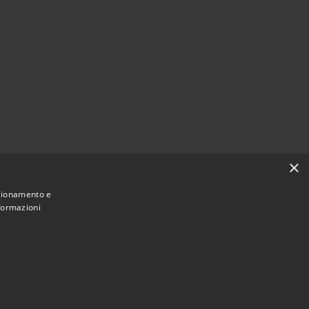
×
nzionamento e
nformazioni
Municipium
Accesso
i Motta San Giovanni • Powered by
•
redazione