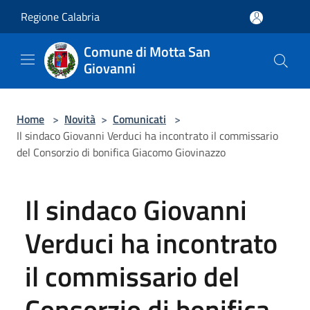
Salta al contenuto principale
Regione Calabria
Comune di Motta San
Giovanni
Home
>
Novità
>
Comunicati
>
Il sindaco Giovanni Verduci ha incontrato il commissario
del Consorzio di bonifica Giacomo Giovinazzo
Il sindaco Giovanni
Verduci ha incontrato
il commissario del
Consorzio di bonifica