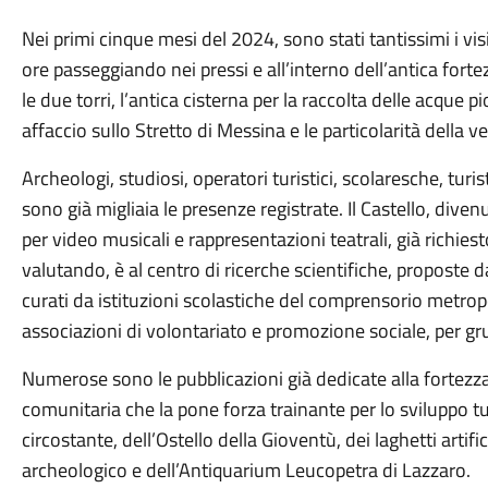
Nei primi cinque mesi del 2024, sono stati tantissimi i vi
ore passeggiando nei pressi e all’interno dell’antica fort
le due torri, l’antica cisterna per la raccolta delle acque p
affaccio sullo Stretto di Messina e le particolarità della 
Archeologi, studiosi, operatori turistici, scolaresche, turi
sono già migliaia le presenze registrate. Il Castello, diven
per video musicali e rappresentazioni teatrali, già richies
valutando, è al centro di ricerche scientifiche, proposte da
curati da istituzioni scolastiche del comprensorio metrop
associazioni di volontariato e promozione sociale, per gru
Numerose sono le pubblicazioni già dedicate alla fortezza
comunitaria che la pone forza trainante per lo sviluppo tu
circostante, dell’Ostello della Gioventù, dei laghetti artifi
archeologico e dell’Antiquarium Leucopetra di Lazzaro.