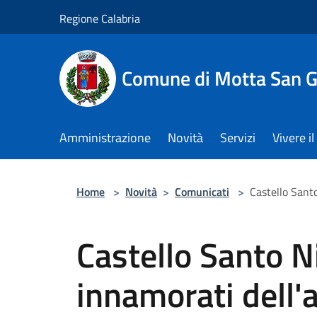
Salta al contenuto principale
Regione Calabria
Comune di Motta San G
Amministrazione
Novità
Servizi
Vivere 
Home
>
Novità
>
Comunicati
>
Castello Santo
Castello Santo Ni
innamorati dell'