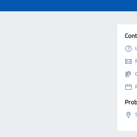
Cont
Prob