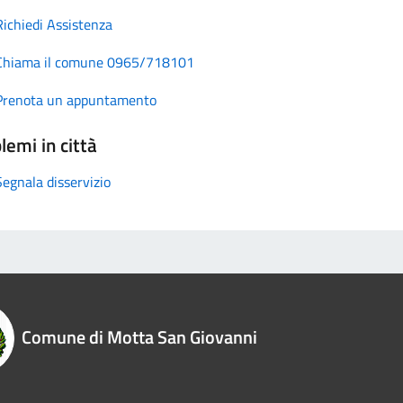
Richiedi Assistenza
Chiama il comune 0965/718101
Prenota un appuntamento
lemi in città
Segnala disservizio
Comune di Motta San Giovanni