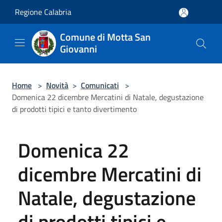
Salta al contenuto principale
Regione Calabria
Comune di Motta San
Giovanni
Home
>
Novità
>
Comunicati
>
Domenica 22 dicembre Mercatini di Natale, degustazione
di prodotti tipici e tanto divertimento
Domenica 22
dicembre Mercatini di
Natale, degustazione
di prodotti tipici e