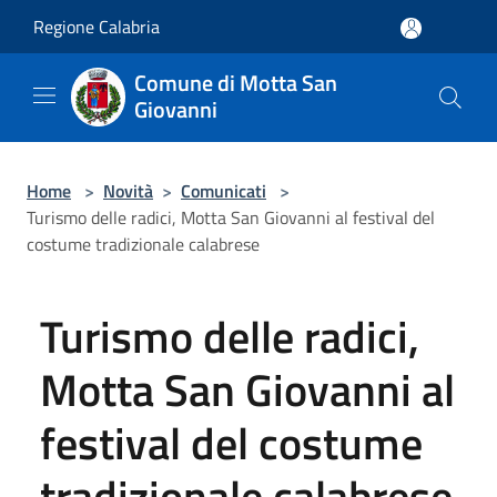
Salta al contenuto principale
Regione Calabria
Comune di Motta San
Giovanni
Home
>
Novità
>
Comunicati
>
Turismo delle radici, Motta San Giovanni al festival del
costume tradizionale calabrese
Turismo delle radici,
Motta San Giovanni al
festival del costume
tradizionale calabrese