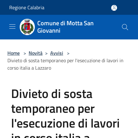
Salta al contenuto principale
Regione Calabria
Comune di Motta San
Giovanni
Home
>
Novità
>
Avvisi
>
Divieto di sosta temporaneo per l'esecuzione di lavori in
corso italia a Lazzaro
Divieto di sosta
temporaneo per
l'esecuzione di lavori
in corso italia a