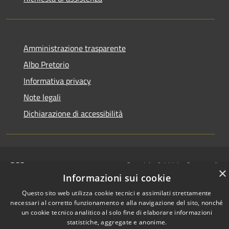
Amministrazione trasparente
Albo Pretorio
Informativa privacy
Note legali
Dichiarazione di accessibilità
RSS
Copyright © 2026 • Comune di
×
Accessibilità
Motta San Giovanni • Powered
Informazioni sui cookie
Privacy
Municipium
Accesso
by
•
Questo sito web utilizza cookie tecnici e assimilati strettamente
Cookie
redazione
necessari al corretto funzionamento e alla navigazione del sito, nonché
Mappa del sito
un cookie tecnico analitico al solo fine di elaborare informazioni
statistiche, aggregate e anonime.