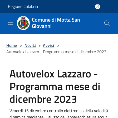
Salta al contenuto principale
Regione Calabria
Comune di Motta San
Giovanni
Home
>
Novità
>
Avvisi
>
Autovelox Lazzaro - Programma mese di dicembre 2023
Autovelox Lazzaro -
Programma mese di
dicembre 2023
Venerdì 15 dicembre controllo elettronico della velocità
dinamica mediante l’utilizzo dell’apparecchiatura scout